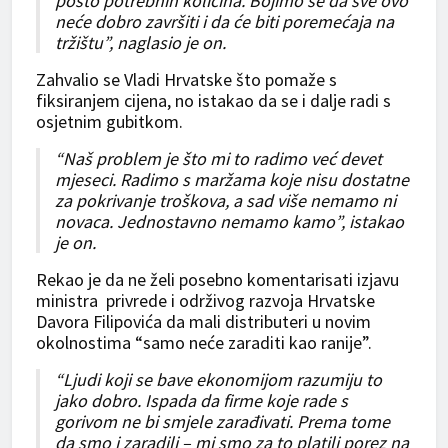
posto potrebnih količina. Bojimo se da sve ovo
neće dobro završiti i da će biti poremećaja na
tržištu”, naglasio je on.
Zahvalio se Vladi Hrvatske što pomaže s
fiksiranjem cijena, no istakao da se i dalje radi s
osjetnim gubitkom.
“Naš problem je što mi to radimo već devet
mjeseci. Radimo s maržama koje nisu dostatne
za pokrivanje troškova, a sad više nemamo ni
novaca. Jednostavno nemamo kamo”, istakao
je on.
Rekao je da ne želi posebno komentarisati izjavu
ministra privrede i održivog razvoja Hrvatske
Davora Filipovića da mali distributeri u novim
okolnostima “samo neće zaraditi kao ranije”.
“Ljudi koji se bave ekonomijom razumiju to
jako dobro. Ispada da firme koje rade s
gorivom ne bi smjele zarađivati. Prema tome
da smo i zaradili – mi smo za to platili porez na