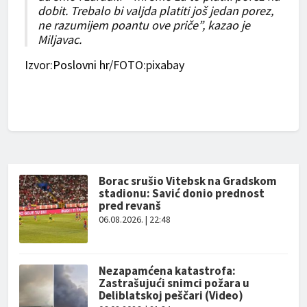
dobit. Trebalo bi valjda platiti još jedan porez,
ne razumijem poantu ove priče”, kazao je
Miljavac.
Izvor:
Poslovni hr
/FOTO:pixabay
Borac srušio Vitebsk na Gradskom
stadionu: Savić donio prednost
pred revanš
06.08.2026. | 22:48
Nezapamćena katastrofa:
Zastrašujući snimci požara u
Deliblatskoj peščari (Video)