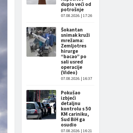
duplo veći od
potrošnje
07.08.2026. | 17:26
Šokantan
snimak kruži
mrežama:
Zemljotres
hirurge
“bacao” po
sali usred
operacije
(Video)
07.08.2026. | 16:37
Pokušao
izbjeći
detaljnu
kontrolu s 50
KM cariniku,
Sud BiH ga
osudio
07.08.2026. | 16:21