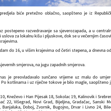
predjela biće pretežno oblačno, saopšteno je iz Republi
z postepeno razvedravanje sa sjeverozapada, a u central
ti uslova za lokalnu kišu i pljuskove, dok se u večernjim časo
krajevima.
dam do 16, u višim krajevima od četiri stepena, a dnevna o
jevernih smjerova, na jugu zapadnih smjerova.
danas je preovladavalo sunčano vrijeme uz malu do umje
 Po kotlinama i uz riječne tokove je bilo magle, saopšteno j
0, Kneževo i Han Pijesak 18, Sokolac 19, Kalinovik i Srebre
hać 22, Višegrad, Novi Grad, Bijeljina, Gradačac, Sanski M
 Banjaluka, Doboj, Zvornik, Bugojno, Drvar i Livno 24, Bile