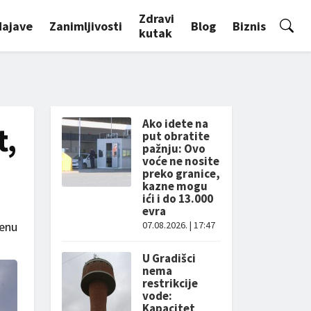
Zdravi
Najave
Zanimljivosti
Blog
Biznis
kutak
Ako idete na
t,
put obratite
pažnju: Ovo
voće ne nosite
preko granice,
kazne mogu
ići i do 13.000
evra
renu
07.08.2026. | 17:47
U Gradišci
nema
restrikcije
vode:
Kapacitet