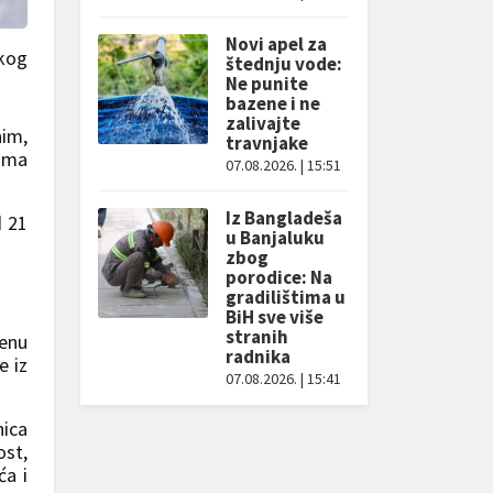
Novi apel za
čkog
štednju vode:
Ne punite
bazene i ne
zalivajte
nim,
travnjake
vima
07.08.2026. | 15:51
Iz Bangladeša
d 21
u Banjaluku
zbog
porodice: Na
gradilištima u
BiH sve više
stranih
renu
radnika
e iz
07.08.2026. | 15:41
nica
ost,
ća i