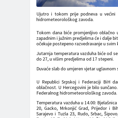
Ujutro i tokom prije podneva u većini 
hidrometeorološkog zavoda.
Tokom dana biće promjenljivo oblačno u
zapadnim i južnim predjelima će i dalje bi
očekuje postepeno razvedravanje u svim 
Jutarnja temperatura vazduha biće od se
do 27, u višim predjelima od 17 stepeni.
Duvaće slab do umjeren vjetar uglavnom s
U Republici Srpskoj i Federaciji BiH 
oblačnost. U Hercegovini je bilo sunčano.
Federalnog hidrometeorološkog zavoda.
Temperatura vazduha u 14.00: Bjelašnica 1
20, Gacko, Mrkonjić Grad, Prijedor i Bi
Sarajevo i Tuzla 23, Rudo, Srbac, Šipovo,