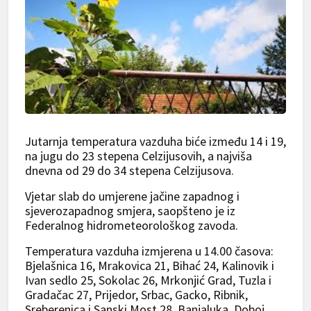
Jutarnja temperatura vazduha biće između 14 i 19,
na jugu do 23 stepena Celzijusovih, a najviša
dnevna od 29 do 34 stepena Celzijusova.
Vjetar slab do umjerene jačine zapadnog i
sjeverozapadnog smjera, saopšteno je iz
Federalnog hidrometeorološkog zavoda.
Temperatura vazduha izmjerena u 14.00 časova:
Bjelašnica 16, Mrakovica 21, Bihać 24, Kalinovik i
Ivan sedlo 25, Sokolac 26, Mrkonjić Grad, Tuzla i
Gradačac 27, Prijedor, Srbac, Gacko, Ribnik,
Sreberenica i Sanski Most 28, Banjaluka, Doboj,