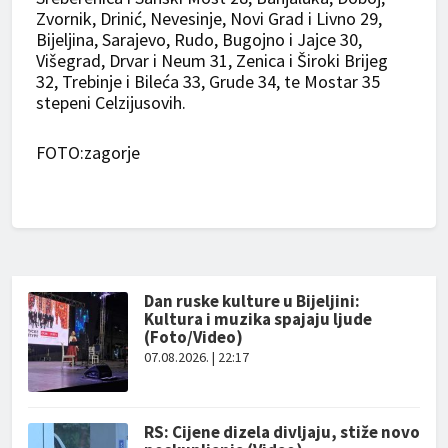
Zvornik, Drinić, Nevesinje, Novi Grad i Livno 29,
Bijeljina, Sarajevo, Rudo, Bugojno i Jajce 30,
Višegrad, Drvar i Neum 31, Zenica i Široki Brijeg
32, Trebinje i Bileća 33, Grude 34, te Mostar 35
stepeni Celzijusovih.
FOTO:zagorje
Dan ruske kulture u Bijeljini:
Kultura i muzika spajaju ljude
(Foto/Video)
07.08.2026. | 22:17
RS: Cijene dizela divljaju, stiže novo