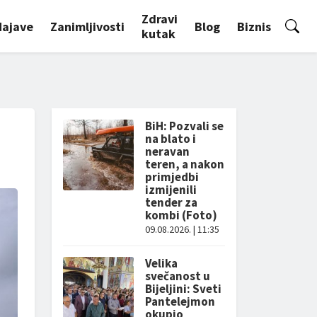
Zdravi
Najave
Zanimljivosti
Blog
Biznis
kutak
BiH: Pozvali se
na blato i
neravan
teren, a nakon
primjedbi
izmijenili
tender za
kombi (Foto)
09.08.2026. | 11:35
Velika
svečanost u
Bijeljini: Sveti
Pantelejmon
okupio