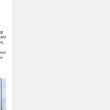
og
tala
o,
onu
ni