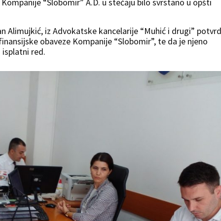
Kompanije “Slobomir” A.D. u stečaju bilo svrstano u opšti
 Alimujkić, iz Advokatske kancelarije “Muhić i drugi” potvrd
e finansijske obaveze Kompanije “Slobomir”, te da je njeno
 isplatni red.