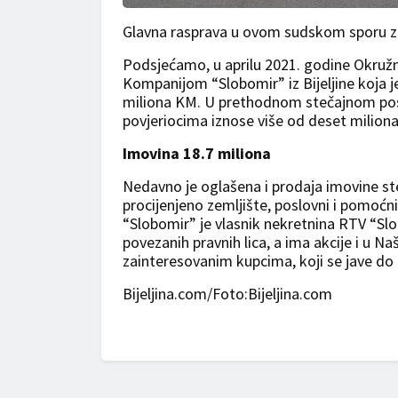
Glavna rasprava u ovom sudskom sporu za
Podsjećamo, u aprilu 2021. godine Okružni
Kompanijom “Slobomir” iz Bijeljine koja j
miliona KM. U prethodnom stečajnom po
povjeriocima iznose više od deset milion
Imovina 18.7 miliona
Nedavno je oglašena i prodaja imovine st
procijenjeno zemljište, poslovni i pomoćni
“Slobomir” je vlasnik nekretnina RTV “Slo
povezanih pravnih lica, a ima akcije i u Na
zainteresovanim kupcima, koji se jave d
Bijeljina.com/Foto:Bijeljina.com