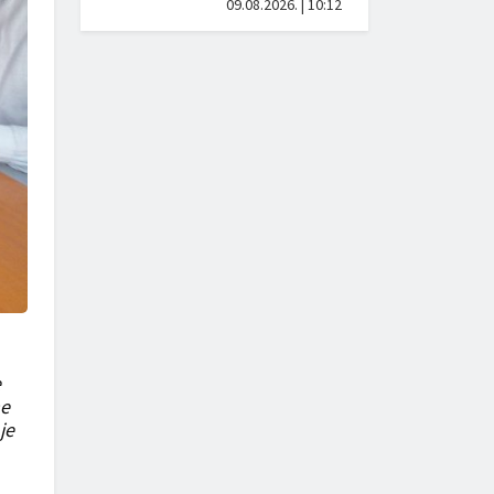
09.08.2026. | 10:12
e
me
je