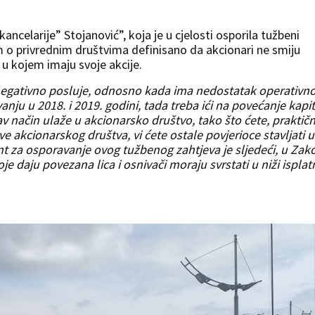
ncelarije” Stojanović”, koja je u cjelosti osporila tužbeni
 o privrednim društvima definisano da akcionari ne smiju
u kojem imaju svoje akcije.
negativno posluje, odnosno kada ima nedostatak operativn
anju u 2018. i 2019. godini, tada treba ići na povećanje kapi
v način ulaže u akcionarsko društvo, tako što ćete, praktičn
ve akcionarskog društva, vi ćete ostale povjerioce stavljati u
t za osporavanje ovog tužbenog zahtjeva je sljedeći, u Zak
je daju povezana lica i osnivači moraju svrstati u niži isplat