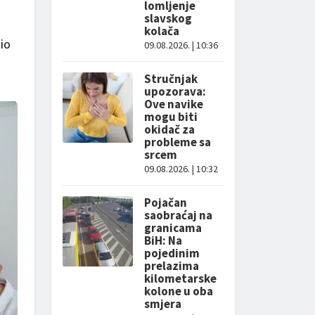
lomljenje
slavskog
kolača
io
09.08.2026. | 10:36
Stručnjak
upozorava:
Ove navike
mogu biti
okidač za
probleme sa
srcem
09.08.2026. | 10:32
Pojačan
saobraćaj na
granicama
BiH: Na
pojedinim
prelazima
kilometarske
kolone u oba
smjera