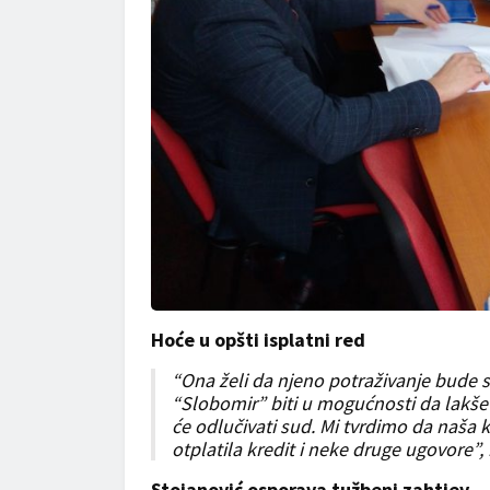
Hoće u opšti isplatni red
“Ona želi da njeno potraživanje bude s
“Slobomir” biti u mogućnosti da lakše 
će odlučivati sud. Mi tvrdimo da naša 
otplatila kredit i neke druge ugovore”,
Stojanović osporava tužbeni zahtjev