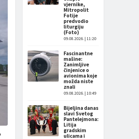
vjernike,
Mitropolit
Fotije
predvodio
liturgiju
(Foto)
09.08.2026. | 11:20
Fascinantne
mašine:
Zanimljive
činjenice o
avionima koje
možda niste
znali
09.08.2026. | 10:49
Bijeljina danas
slavi Svetog
Pantelejmona:
Litija
gradskim
o
ulicama i