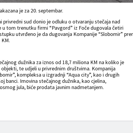
kazana je za 20. septembar.
 privredni sud donio je odluku o otvaranju stečaja nad
e u tom trenutku firmi “Pavgord” iz Foče dugovala četiri
stupku utvrđeno je da dugovanja Kompanije “Slobomir” pr
a KM.
ečajnog dužnika za iznos od 18,7 miliona KM na koliko je
 objekti, te udjeli u privrednim društvima. Kompanija
bomir”, kompleksa u izgradnji “Aqua city”, kao i drugih
šoj banci. Imovina stečajnog dužnika, kao cjelina,
o osmog jula, biće prodata javnim nadmetanjem.