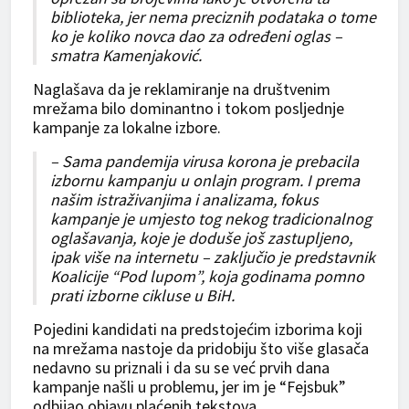
biblioteka, jer nema preciznih podataka o tome
ko je koliko novca dao za određeni oglas –
smatra Kamenjaković.
Naglašava da je reklamiranje na društvenim
mrežama bilo dominantno i tokom posljednje
kampanje za lokalne izbore.
– Sama pandemija virusa korona je prebacila
izbornu kampanju u onlajn program. I prema
našim istraživanjima i analizama, fokus
kampanje je umjesto tog nekog tradicionalnog
oglašavanja, koje je doduše još zastupljeno,
ipak više na internetu – zaključio je predstavnik
Koalicije “Pod lupom”, koja godinama pomno
prati izborne cikluse u BiH.
Pojedini kandidati na predstojećim izborima koji
na mrežama nastoje da pridobiju što više glasača
nedavno su priznali i da su se već prvih dana
kampanje našli u problemu, jer im je “Fejsbuk”
odbijao objavu plaćenih tekstova.