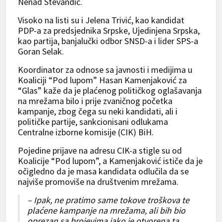
Nenad Stevandić.
Visoko na listi su i Jelena Trivić, kao kandidat
PDP-a za predsjednika Srpske, Ujedinjena Srpska,
kao partija, banjalučki odbor SNSD-a i lider SPS-a
Goran Selak.
Koordinator za odnose sa javnosti i medijima u
Koaliciji “Pod lupom” Hasan Kamenjaković za
“Glas” kaže da je plaćenog političkog oglašavanja
na mrežama bilo i prije zvaničnog početka
kampanje, zbog čega su neki kandidati, ali i
političke partije, sankcionisani odlukama
Centralne izborne komisije (CIK) BiH.
Pojedine prijave na adresu CIK-a stigle su od
Koalicije “Pod lupom”, a Kamenjaković ističe da je
očigledno da je masa kandidata odlučila da se
najviše promoviše na društvenim mrežama.
– Ipak, ne pratimo same tokove troškova te
plaćene kampanje na mrežama, ali bih bio
oprezan sa brojevima iako je otvorena ta