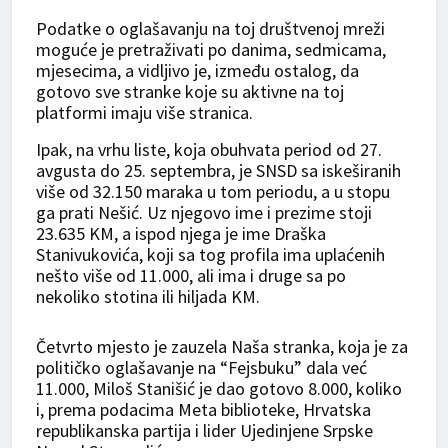
Podatke o oglašavanju na toj društvenoj mreži
moguće je pretraživati po danima, sedmicama,
mjesecima, a vidljivo je, između ostalog, da
gotovo sve stranke koje su aktivne na toj
platformi imaju više stranica.
Ipak, na vrhu liste, koja obuhvata period od 27.
avgusta do 25. septembra, je SNSD sa iskeširanih
više od 32.150 maraka u tom periodu, a u stopu
ga prati Nešić. Uz njegovo ime i prezime stoji
23.635 KM, a ispod njega je ime Draška
Stanivukovića, koji sa tog profila ima uplaćenih
nešto više od 11.000, ali ima i druge sa po
nekoliko stotina ili hiljada KM.
Četvrto mjesto je zauzela Naša stranka, koja je za
političko oglašavanje na “Fejsbuku” dala već
11.000, Miloš Stanišić je dao gotovo 8.000, koliko
i, prema podacima Meta biblioteke, Hrvatska
republikanska partija i lider Ujedinjene Srpske