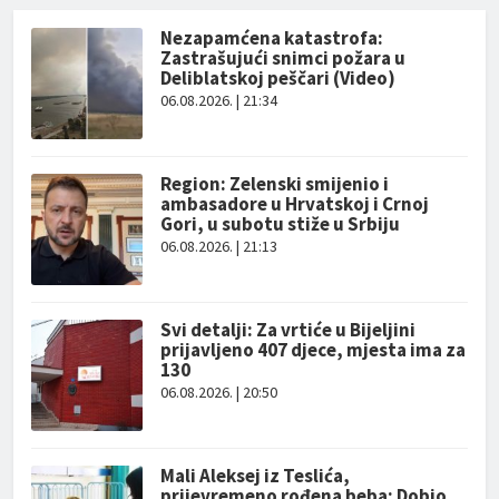
Nezapamćena katastrofa:
Zastrašujući snimci požara u
Deliblatskoj peščari (Video)
06.08.2026. | 21:34
Region: Zelenski smijenio i
ambasadore u Hrvatskoj i Crnoj
Gori, u subotu stiže u Srbiju
06.08.2026. | 21:13
Svi detalji: Za vrtiće u Bijeljini
prijavljeno 407 djece, mjesta ima za
130
06.08.2026. | 20:50
Mali Aleksej iz Teslića,
prijevremeno rođena beba: Dobio