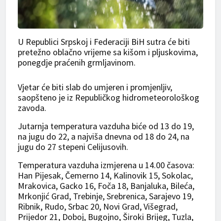
U Republici Srpskoj i Federaciji BiH sutra će biti
pretežno oblačno vrijeme sa kišom i pljuskovima,
ponegdje praćenih grmljavinom.
Vjetar će biti slab do umjeren i promjenljiv,
saopšteno je iz Republičkog hidrometeorološkog
zavoda.
Jutarnja temperatura vazduha biće od 13 do 19,
na jugu do 22, a najviša dnevna od 18 do 24, na
jugu do 27 stepeni Celijusovih.
Temperatura vazduha izmjerena u 14.00 časova:
Han Pijesak, Čemerno 14, Kalinovik 15, Sokolac,
Mrakovica, Gacko 16, Foča 18, Banjaluka, Bileća,
Mrkonjić Grad, Trebinje, Srebrenica, Sarajevo 19,
Ribnik, Rudo, Srbac 20, Novi Grad, Višegrad,
Prijedor 21, Doboj, Bugojno, Široki Brijeg, Tuzla,