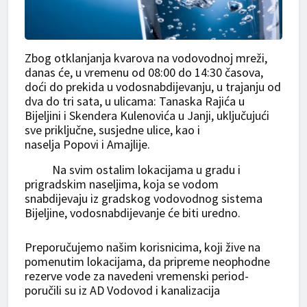
Zbog otklanjanja kvarova na vodovodnoj mreži,
danas će, u vremenu od 08:00 do 14:30 časova,
doći do prekida u vodosnabdijevanju, u trajanju od
dva do tri sata, u ulicama: Tanaska Rajića u
Bijeljini i Skendera Kulenovića u Janji, uključujući
sve priključne, susjedne ulice, kao i
naselja Popovi i Amajlije.
Na svim ostalim lokacijama u gradu i
prigradskim naseljima, koja se vodom
snabdijevaju iz gradskog vodovodnog sistema
Bijeljine, vodosnabdijevanje će biti uredno.
Preporučujemo našim korisnicima, koji žive na
pomenutim lokacijama, da pripreme neophodne
rezerve vode za navedeni vremenski period-
poručili su iz AD Vodovod i kanalizacija