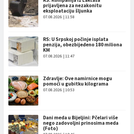
RS: Kompanija iz Laktaša
prijavljena za nezakonitu
eksploataciju šljunka
07.08.2026. | 11:58
RS: U Srpskoj počinje isplata
penzija, obezbijeđeno 180 miliona
KM
07.08.2026. | 11:47
Zdravlje: Ove namirnice mogu
pomoći u gubitku kilograma
07.08.2026. | 10:53
Dani meda u Bijeljini: Pčelari više
nego zadovoljni prinosima meda
(Foto)