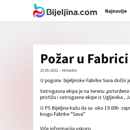
Najnovije
Požar u Fabric
25.05.2022. - Aktuelno
U pogonu bijeljinske Fabrike Sava došlo j
Vatrogasna ekipa je na terenu ,potvrđeno n
pristižu i vatrogasne ekipe iz Ugljevika ,
U PS Bijeljina kažu da su oko 19.00h zapri
krugu Fabrike “Sava”
Više informacija uskoro…