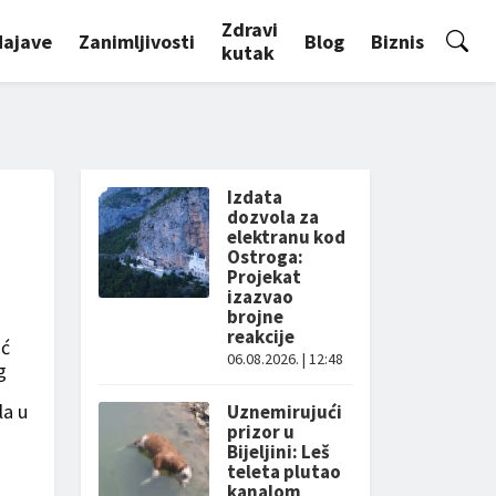
Zdravi
Najave
Zanimljivosti
Blog
Biznis
kutak
Izdata
dozvola za
elektranu kod
Ostroga:
Projekat
izazvao
brojne
reakcije
oć
06.08.2026. | 12:48
g
la u
Uznemirujući
prizor u
Bijeljini: Leš
teleta plutao
kanalom