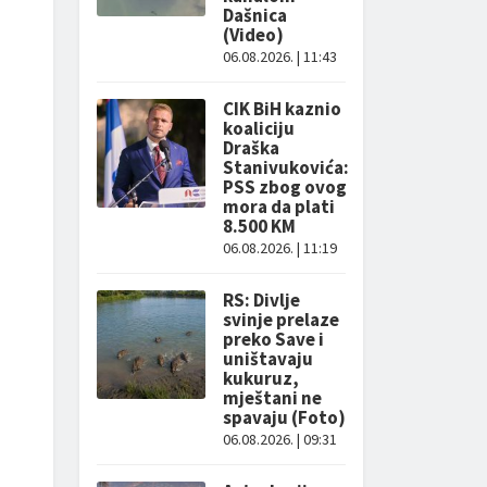
Dašnica
(Video)
06.08.2026. | 11:43
CIK BiH kaznio
koaliciju
Draška
Stanivukovića:
PSS zbog ovog
mora da plati
8.500 KM
06.08.2026. | 11:19
RS: Divlje
svinje prelaze
preko Save i
uništavaju
kukuruz,
mještani ne
spavaju (Foto)
06.08.2026. | 09:31