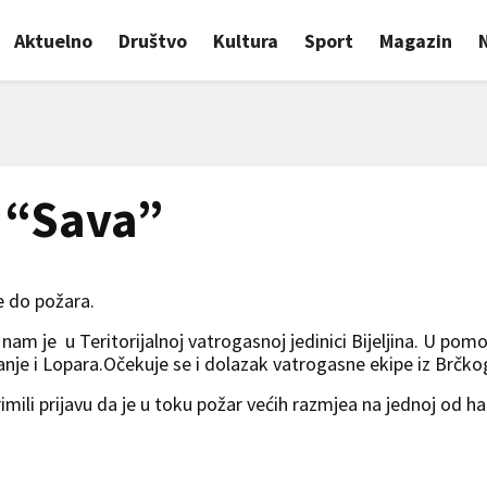
Aktuelno
Društvo
Kultura
Sport
Magazin
i “Sava”
e do požara.
am je u Teritorijalnoj vatrogasnoj jedinici Bijeljina. U pom
 Janje i Lopara.Očekuje se i dolazak vatrogasne ekipe iz Brčko
mili prijavu da je u toku požar većih razmjea na jednoj od ha