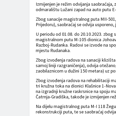
Izmijenjen je režim odvijanja saobraćaja,
odmaralištu Lužani zapad na auto putu E
Zbog sanacije magistralnog puta MII-501, 
Prijedoru), saobraćaj se odvija usporeno
U periodu od 01.08. do 20.10.2023. zbog s
magistralnom putu M-105 dionica Johoavc
Razboj-Rudanka. Radovi se izvode na spo
mjestu Rudanaka.
Zbog izvođenja radova na sanaciji klizišta
samoj liniji razgraničenja), odvija ote
zaobilaznicom u dužini 150 metara) uz pos
Zbog izvođenja radova na rehabilitaciji m
tri kružna toka na dionici Klašnice 1-Nov
na izgradnji kružne raskrsnice na spoju m
Čatrnja-Gradiška, takođe je izmijenjen re
Na dijelu magistralnog puta M-I 118 Žegul
rekonstrukciji puta, te se saobraćaj odvi