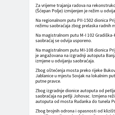
Za vrijeme trajanja radova na rekonstrukc
(Šćepan Polje) izmijenjen je režim u odvij
Na regionalnom putu PII-1502 dionica Pri
režimu saobraćaja zbog prelaska radnih m
Na magistralnom putu M-I 102 Gradiška-Ko
saobraćaj se odvija usporeno.
Na magistralnom putu MI-108 dionica Prije
je angažovana na izgradnji autoputa Banja
izmjene u odvijanju saobraćaja.
Zbog oštećenja mosta preko rijeke Bukovi
Jablanice u mjestu Sovjak na lokalnim put
putne pravce.
Zbog izgradnje dionice autoputa od petlje
saobraćaja na petlji Johovac. Izmjena reži
autoputa od mosta Rudanka do tunela Put
Zbog brojnih odrona i opasnosti od kliz