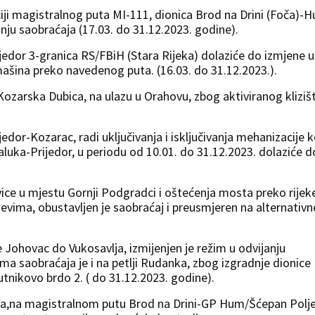
iji magistralnog puta MI-111, dionica Brod na Drini (Foča)-
anju saobraćaja (17.03. do 31.12.2023. godine).
jedor 3-granica RS/FBiH (Stara Rijeka) dolaziće do izmjene u
ašina preko navedenog puta. (16.03. do 31.12.2023.).
zarska Dubica, na ulazu u Orahovu, zbog aktiviranog klizišt
dor-Kozarac, radi uključivanja i isključivanja mehanizacije k
luka-Prijedor, u periodu od 10.01. do 31.12.2023. dolaziće d
ce u mjestu Gornji Podgradci i oštećenja mosta preko rijek
evima, obustavljen je saobraćaj i preusmjeren na alternativn
 Johovac do Vukosavlja, izmijenjen je režim u odvijanju
ma saobraćaja je i na petlji Rudanka, zbog izgradnje dionice
nikovo brdo 2. ( do 31.12.2023. godine).
išta,na magistralnom putu Brod na Drini-GP Hum/Šćepan Polj