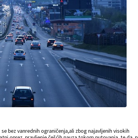
a se bez vanrednih ograničenja,ali zbog najavljenih visokih
ni oprez, pravljenje češćih pauza tokom putovanja, te da, 