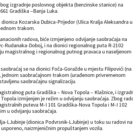
 zbog izgradnje poslovnog objekta (benzinske stanice) na
-661 Gradiška –Banja Luka.
dionica Kozarska Dubica-Prijedor (Ulica Kralja Aleksandra u
, jednom trakom.
anacionih radova, biće izmjenjeno odvijanje saobraćaja na
-Rudanaka-Doboj, i na dionici regionalnog puta R-2102
ju magistralnog i regionalnog putnog pravaca u naseljenom
 saobraćaj se na dionici Foča-Goražde u mjestu Filipovići (na
žano, jednom saobraćajnom trakom (urađenom privremenom
tavljenu saobraćajnu signalizaciju.
agistralnog puta Gradiška – Nova Topola – Klašnice, i izgrad
a Topola izmijenjen je režim u odvijanju saobraćaja. Zbog rad
agistralnih puteva M-I 101 Gradiška-Nova Topola i M-I 102
žim u odvijanju saobraćaja.
ja-LJubinje (dionica Podvrsnik-LJubinje) u toku su radovi na
ja usporeno, naizmjeničnim propuštanjem vozila.