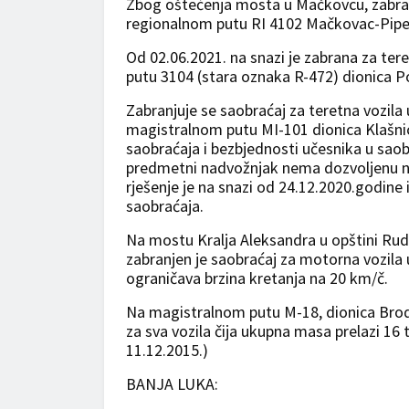
Zbog oštećenja mosta u Mačkovcu, zabranj
regionalnom putu RI 4102 Mačkovac-Piper
Od 02.06.2021. na snazi je zabrana za ter
putu 3104 (stara oznaka R-472) dionica P
Zabranjuje se saobraćaj za teretna vozil
magistralnom putu MI-101 dionica Klašni
saobraćaja i bezbjednosti učesnika u sao
predmetni nadvožnjak nema dozvoljenu no
rješenje je na snazi od 24.12.2020.godine 
saobraćaja.
Na mostu Kralja Aleksandra u opštini Ru
zabranjen je saobraćaj za motorna vozila
ograničava brzina kretanja na 20 km/č.
Na magistralnom putu M-18, dionica Brod 
za sva vozila čija ukupna masa prelazi 16 
11.12.2015.)
BANJA LUKA: