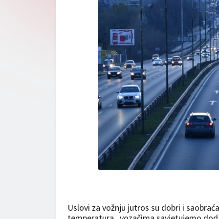
Uslovi za vožnju jutros su dobri i saobrać
temperatura , vozačima savjetujemo dodat