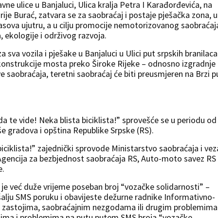
vne ulice u Banjaluci, Ulica kralja Petra I Karađorđevića, na
rije Burać, zatvara se za saobraćaj i postaje pješačka zona, u
sova ujutru, a u cilju promocije nemotorizovanog saobraćaj
ekologije i održivog razvoja.
 sva vozila i pješake u Banjaluci u Ulici put srpskih branilaca
konstrukcije mosta preko Široke Rijeke – odnosno izgradnje
 saobraćaja, teretni saobraćaj će biti preusmjeren na Brzi p
 te vide! Neka blista biciklista!” sprovešće se u periodu od
še gradova i opština Republike Srpske (RS).
iciklista!” zajednički sprovode Ministarstvo saobraćaja i vez
 Agencija za bezbjednost saobraćaja RS, Auto-moto savez RS
e.
 je već duže vrijeme poseban broj “vozačke solidarnosti” –
alju SMS poruku i obavijeste dežurne radnike Informativno-
 zastojima, saobraćajnim nezgodama ili drugim problemima
ojima i problemima na putu putem SMS broja “vozačke