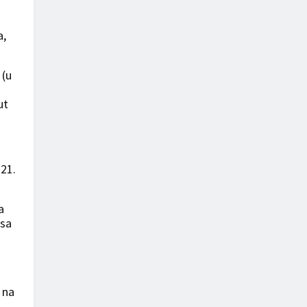
a,
 (u
ut
 21.
a
 sa
 na