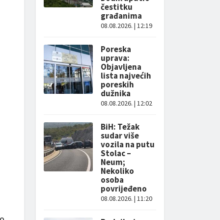
čestitku
građanima
08.08.2026. | 12:19
Poreska
uprava:
Objavljena
lista najvećih
poreskih
dužnika
08.08.2026. | 12:02
BiH: Težak
sudar više
vozila na putu
Stolac –
Neum;
Nekoliko
osoba
povrijeđeno
08.08.2026. | 11:20
po