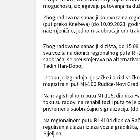
mogućnosti, izbjegavaju putovanja na duže 
Zbog radova na sanaciji kolovoza na regi
(put preko Kneževa) (do 10.09.2023. godin
naizmjenično, jednom saobraćajnom tra
Zbog radova na sanaciji klizišta, do 15.0
sva vozila na dionici regionalnog puta RI
saobraćaj se preusmjerava na alternativn
Tedin Han-Doboj.
U toku je izgradnja pješačke i biciklističk
magistralni put MI-100 Rudice-Novi Grad. 
Na magistralnom putu MI-115, dionica Han
toku su radovi na rehabilitaciji puta te je 
privremenu saobraćajnu signalizaciju. (do
Na regionalnom putu RI-4104 dionica Rača-
regulisanja ulaza i izlaza vozila gradiliš
Bijeljina.