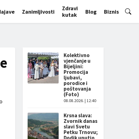
Zdravi
Najave
Zanimljivosti
Blog
Biznis
kutak
Kolektivno
je
vjenčanje u
Bijeljini:
Promocija
ljubavi,
porodice i
poštovanja
(Foto)
ko
08.08.2026. | 12:40
Krsna slava:
Zvornik danas
slavi Svetu
Petku Trnovu;
Dodik uputio