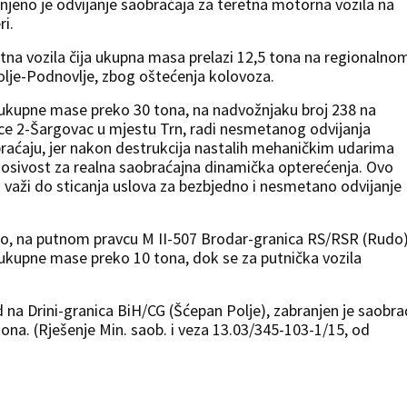
eno je odvijanje saobraćaja za teretna motorna vozila na
i.
etna vozila čija ukupna masa prelazi 12,5 tona na regionalno
olje-Podnovlje, zbog oštećenja kolovoza.
a ukupne mase preko 30 tona, na nadvožnjaku broj 238 na
ce 2-Šargovac u mjestu Trn, radi nesmetanog odvijanja
braćaju, jer nakon destrukcija nastalih mehaničkim udarima
sivost za realna saobraćajna dinamička opterećenja. Ovo
i važi do sticanja uslova za bezbjedno i nesmetano odvijanje
do, na putnom pravcu M II-507 Brodar-granica RS/RSR (Rudo
 ukupne mase preko 10 tona, dok se za putnička vozila
na Drini-granica BiH/CG (Šćepan Polje), zabranjen je saobra
tona. (Rješenje Min. saob. i veza 13.03/345-103-1/15, od