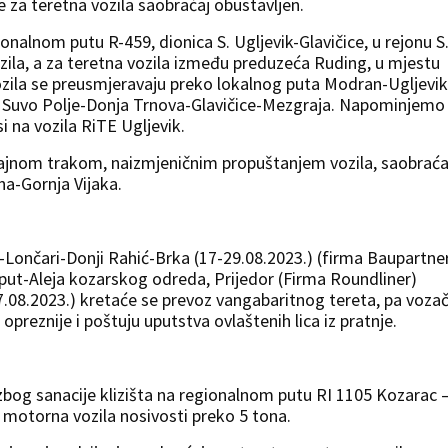
e za teretna vozila saobraćaj obustavljen.
onalnom putu R-459, dionica S. Ugljevik-Glavičice, u rejonu S
ozila, a za teretna vozila između preduzeća Ruding, u mjestu
vozila se preusmjeravaju preko lokalnog puta Modran-Ugljevik
 Suvo Polje-Donja Trnova-Glavičice-Mezgraja. Napominjemo
 na vozila RiTE Ugljevik.
ćajnom trakom, naizmjeničnim propuštanjem vozila, saobraća
na-Gornja Vijaka.
Lončari-Donji Rahić-Brka (17-29.08.2023.) (firma Baupartner
put-Aleja kozarskog odreda, Prijedor (Firma Roundliner)
27.08.2023.) kretaće se prevoz vangabaritnog tereta, pa voza
eznije i poštuju uputstva ovlaštenih lica iz pratnje.
zbog sanacije klizišta na regionalnom putu RI 1105 Kozarac 
 motorna vozila nosivosti preko 5 tona.