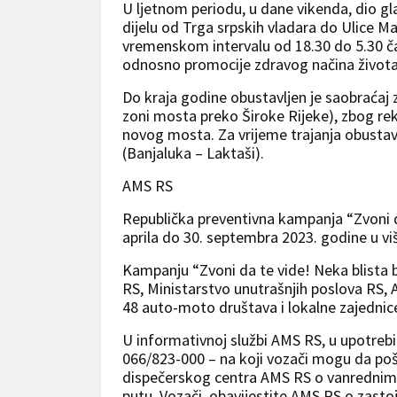
U ljetnom periodu, u dane vikenda, dio gla
dijelu od Trga srpskih vladara do Ulice Ma
vremenskom intervalu od 18.30 do 5.30 ča
odnosno promocije zdravog načina života, 
Do kraja godine obustavljen je saobraćaj za
zoni mosta preko Široke Rijeke), zbog re
novog mosta. Za vrijeme trajanja obustave
(Banjaluka – Laktaši).
AMS RS
Republička preventivna kampanja “Zvoni da
aprila do 30. septembra 2023. godine u vi
Kampanju “Zvoni da te vide! Neka blista b
RS, Ministarstvo unutrašnjih poslova RS,
48 auto-moto društava i lokalne zajednic
U informativnoj službi AMS RS, u upotrebi
066/823-000 – na koji vozači mogu da poš
dispečerskog centra AMS RS o vanrednim
putu. Vozači, obavijestite AMS RS o zast