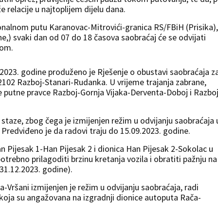
relacije u najtoplijem dijelu dana.
onalnom putu Karanovac-Mitrovići-granica RS/FBiH (Prisika),
e,) svaki dan od 07 do 18 časova saobraćaj će se odvijati
kom.
9.2023. godine produženo je Rješenje o obustavi saobraćaja z
-2102 Razboj-Stanari-Rudanka. U vrijeme trajanja zabrane,
e putne pravce Razboj-Gornja Vijaka-Derventa-Doboj i Razboj
e staze, zbog čega je izmijenjen režim u odvijanju saobraćaja 
Predviđeno je da radovi traju do 15.09.2023. godine.
 Pijesak 1-Han Pijesak 2 i dionica Han Pijesak 2-Sokolac u
potrebno prilagoditi brzinu kretanja vozila i obratiti pažnju na
 31.12.2023. godine).
Vršani izmijenjen je režim u odvijanju saobraćaja, radi
ta, koja su angažovana na izgradnji dionice autoputa Rača-