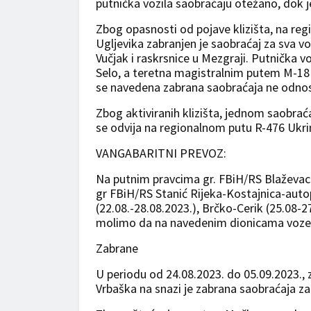
putnička vozila saobraćaju otežano, dok j
Zbog opasnosti od pojave klizišta, na regi
Ugljevika zabranjen je saobraćaj za sva v
Vučjak i raskrsnice u Mezgraji. Putnička 
Selo, a teretna magistralnim putem M-18
se navedena zabrana saobraćaja ne odnosi
Zbog aktiviranih klizišta, jednom saobra
se odvija na regionalnom putu R-476 Ukri
VANGABARITNI PREVOZ:
Na putnim pravcima gr. FBiH/RS Blaževac-
gr FBiH/RS Stanić Rijeka-Kostajnica-auto
(22.08.-28.08.2023.), Brčko-Cerik (25.08-
molimo da na navedenim dionicama voze opr
Zabrane
U periodu od 24.08.2023. do 05.09.2023., 
Vrbaška na snazi je zabrana saobraćaja za