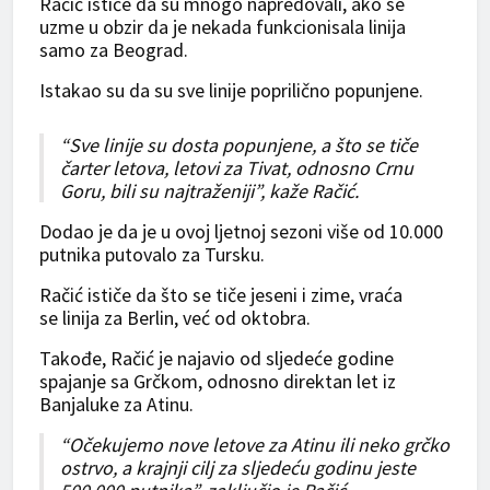
Račić ističe da su mnogo napredovali, ako se
uzme u obzir da je nekada funkcionisala linija
samo za Beograd.
Istakao su da su sve linije poprilično popunjene.
“Sve linije su dosta popunjene, a što se tiče
čarter letova, letovi za Tivat, odnosno Crnu
Goru, bili su najtraženiji”, kaže Račić.
Dodao je da je u ovoj ljetnoj sezoni više od 10.000
putnika putovalo za Tursku.
Račić ističe da što se tiče jeseni i zime, vraća
se linija za Berlin, već od oktobra.
Takođe, Račić je najavio od sljedeće godine
spajanje sa Grčkom, odnosno direktan let iz
Banjaluke za Atinu.
“Očekujemo nove letove za Atinu ili neko grčko
ostrvo, a krajnji cilj za sljedeću godinu jeste