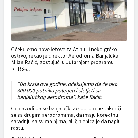
Očekujemo nove letove za Atinu ili neko grčko
ostrvo, rekao je direktor Aerodroma Banjaluka
Milan Račić, gostujući u Jutarnjem programu
RTRS-a.
“Do kraja ove godine, očekujemo da će oko
300.000 putnika poletjeti i sletjeti sa
banjalučkog aerodroma”, kaže Račić.
On navodi da se banjalučki aerodrom ne takmiči
se sa drugim aerodromima, da imaju korektnu
saradnju sa svima njima, ali činjenica je da naglu
rastu.