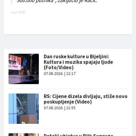
500.000 putnika”, zaključio je Račić.
Izvor:
RTRS
Dan ruske kulture u Bijeljini:
Kultura i muzika spajaju ljude
(Foto/Video)
07.08.2026. | 22:17
RS: Cijene dizela divljaju, stiže novo
poskupljenje (Video)
07.08.2026. | 21:55