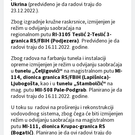
Ukrina
(predviđeno je da radovi traju do
23.12.2022.).
Zbog izgradnje kružne raskrsnice, izmijenjen je
režim u odvijanju saobraćaja na
reg
ionalnom
putu
RI-3105 Teslić 2-Teslić 3-
granica RS/FBiH (Podjezera)
. Predviđeno je da
radovi traju do 16.11.2022. godine.
Zbog radova na farbanju tunela i instalaciji
opreme izmijenjen je režim u odvijanju saobraćaja
u
tunelu „Čeljigovići“
na magistralnom putu
MI-
114, dionica granica RS/FBiH (Lapišnica)-
Ljubogošta
, kao i u
tunelu „Stambolčić“
na
mag. putu
MII-508 Pale-Podgrab
. Planirano je da
radovi traju do 16.11.2022. godine.
U toku su radovi na proširenju i rekonstrukciji
vodovodnog sistema, zbog čega će biti izmijenjen
režim u odvijanju saobraćaja na magistralnom
putu
MI-111, dionica Krupac-granica RS
(Bogatić)
. Planirano je da ovi radovi traju do