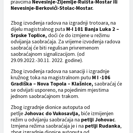
pravcima
Nevesinje-Zijemlje-Ruišta-Mostar ili
Nevesinje-Berkovići-Stolac-Mostar.
Zbog izvođenja radova na izgradnji trotoara, na
dijelu magistralnog puta
M-I 101 Banja Luka 2 –
Srpske Toplice,
doći će do izmjene u režimu
odvijanja saobraćaja. Za vrijeme izvođenja radova
saobraćaj će biti regulisan privremenom
saobraćajnom signalizacijom. (od
29.09.2022.-30.11. 2022. godine).
Zbog izvođenja radova na sanaciji i izgradnje
kružnog toka na magistralnom putu
M I -106
Gradiška – Nova Topola – Klašnice,
saobraćaj će
se odvijati usporeno, na pojedinim mjestima
jednom saobraćajnom trakom.
Zbog izgradnje dionice autoputa od
petlje
Johovac do Vukosavlja,
biće izmijenjen
režim u odvijanju saobraćaja na
petlji Johovac
.
Izmjena režima saobraćaja je i na
petlji Rudanka
,
zbog izgradnje dionice autoputa od