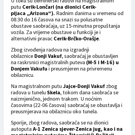
U toku su deminerski radovi na magistralnom
putu
Cerik-Lončari (na dionici Cerik-
pijaca
„Arizona“).
Radnim danima u vremenu od
08:30 do 16 časova na snazi su polusatne
obustave saobraćaja, uz 15-minutna propuštanja
vozila. Za vrijeme obustave u funkciji je i
alternativni pravac
Cerik-Brčko-Orašje
.
Zbog izvođenja radova na izgradnji
obilaznice
Donji Vakuf
, saobraćaj je obustavljen
na raskrsnici magistralnih puteva
(M-5 i M-16) u
Donjem Vakufu
i preusmjeren na privremenu
obilaznicu.
Na magistralnom putu
Jajce-Donji Vakuf
zbog
radova u tunelu
Skela
, tokom dana saobraća se
naizmjenično, jednom trakom. U noćnim
časovima (22-06 časova) saobraćaj se obustavlja i
preusmjerava na obilaznicu oko tunela.
Sporije, zbog radova, saobraća se na dionici
autoputa
A-1 Zenica sjever-Zenica jug, kao i na