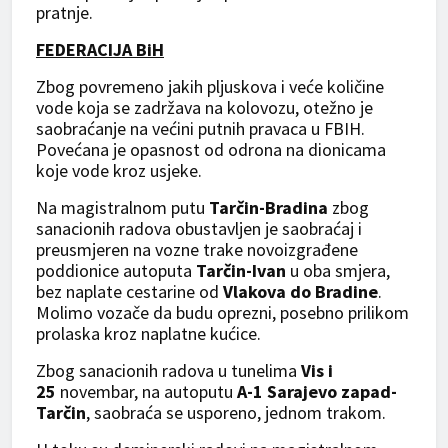
pratnje.
FEDERACIJA BiH
Zbog povremeno jakih pljuskova i veće količine
vode koja se zadržava na kolovozu, otežno je
saobraćanje na većini putnih pravaca u FBIH.
Povećana je opasnost od odrona na dionicama
koje vode kroz usjeke.
Na magistralnom putu
Tarčin-Bradina
zbog
sanacionih radova obustavljen je saobraćaj i
preusmjeren na vozne trake novoizgrađene
poddionice autoputa
Tarčin-Ivan
u oba smjera,
bez naplate cestarine od
Vlakova do Bradine
.
Molimo vozače da budu oprezni, posebno prilikom
prolaska kroz naplatne kućice.
Zbog sanacionih radova u tunelima
Vis i
25
novembar, na autoputu
A-1 Sarajevo zapad-
Tarčin
, saobraća se usporeno, jednom trakom.