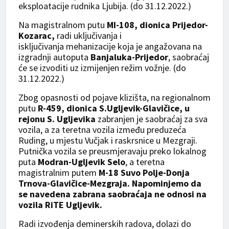
eksploatacije rudnika Ljubija. (do 31.12.2022.)
Na magistralnom putu
MI-108, dionica Prijedor-
Kozarac,
radi uključivanja i
isključivanja mehanizacije koja je angažovana na
izgradnji autoputa
Banjaluka-Prijedor
, saobraćaj
će se izvoditi uz izmijenjen režim vožnje. (do
31.12.2022.)
Zbog opasnosti od pojave klizišta, na regionalnom
putu
R-459, dionica S.Ugljevik-Glavičice, u
rejonu S. Ugljevika
zabranjen je saobraćaj za sva
vozila, a za teretna vozila između preduzeća
Ruding, u mjestu Vučjak i raskrsnice u Mezgraji.
Putnička vozila se preusmjeravaju preko lokalnog
puta
Modran-Ugljevik Selo
, a teretna
magistralnim putem
M-18 Suvo Polje-Donja
Trnova-Glavičice-Mezgraja.
Napominjemo da
se navedena zabrana saobraćaja ne odnosi na
vozila RiTE Ugljevik.
Radi izvođenja deminerskih radova, dolazi do