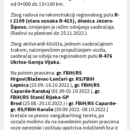
od 0+000 do 15+100 km.
Zbog radova na rekonstrukciji regionalnog puta
R-
I 2109 (stara oznaka R-415), dionica Jezero-
Šipovo
, izmijenjen je režim odvijanja saobraćaja.
(Radovi su planirani do 25.11.2022.).
Zbog aktiviranih klizišta, jednom saobraćajnom
trakom, naizmjeničnim propuštanjem vozila,
saobraćaj se odvija na regionalnom putu
R-476
Ukrina-Gornja Vijaka.
Na putnim pravcima:
gr. FBiH/RS
Hrgovi/Blaževac-Lončari-gr. RS/FBiH
Lepnica
(23.09.-16.10.2022.),
gr. FBiH/RS
Caparde-Karakaj
(01.09-01.10.2022.),
gr.
FBiH/RS Stanić Rijeka-GP
Brod
(25.08.-20.10.2022.) i
gr. FBiH/RS Caparde-
gr. RS/FBiH Karuše
(30.09.2022.-08.10.2022.)
kretaće se prevoz vangabaritnog tereta, pa
vozače molimo da na navedenim putnim pravcima
voze opreznije i poštuju uputstva ovlaštenih lica iz