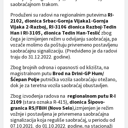
saobraćajnom trakom.
Produženi su radovi na regionalnim putevima
RI-
2102, dionica Srbac-Gornja Vijaka1-Gornja
Vijaka 2-Razboj, RI-3106 dionica Razboj-Tedin
Han i RI-3105, dionica Tedin Han-Teslić
zbog
čega je izmijenjen režim u odvijanju saobraćaja, pa
vozače molimo da poštuju privremeno postavljenu
saobraćajnu signalizaciju. (Predviđeno je da radovi
traju do 31.12.2022. godine).
Zbog brojnih odrona i opasnosti od klizišta, na
magistralnom putu
Brod na Drini-GP Hum/
Šćepan Polje
putnička vozila saobraćaju otežano,
dok je za teretna vozila saobraćaj obustavljen.
Zbog izvođenja radova na
regionalnom putu R-I
2109
(stara oznaka R-415),
dionica Šipovo-
granica RS/FBiH (Novo Selo
),izmjenjen je režim
vožnje i postavljena je privremena saobraćajna
signalizacija koja reguliše saobraćaj, u periodu od
07.10.2021. do 01.10.2022. godine, na stacionaži