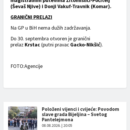
magistralnim putevima Žitomislići-Počitelj
(Ševaš Njive) i Donji Vakuf-Travnik (Komar).
GRANIČNI PRELAZI
Na GP u BiH nema dužih zadržavanja.
Do 30. septembra otvoren je granični
prelaz
Krstac
(putni pravac
Gacko-Nikšić
).
FOTO:Agencije
Položeni vijenci i cvijeće: Povodom
slave grada Bijeljina – Svetog
Pantelejmona
08.08.2026. | 20:05