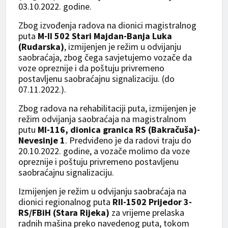
03.10.2022. godine.
Zbog izvođenja radova na dionici magistralnog
puta
M-II 502 Stari Majdan-Banja Luka
(Rudarska)
, izmijenjen je režim u odvijanju
saobraćaja, zbog čega savjetujemo vozače da
voze opreznije i da poštuju privremeno
postavljenu saobraćajnu signalizaciju. (do
07.11.2022.).
Zbog radova na rehabilitaciji puta, izmijenjen je
režim odvijanja saobraćaja na magistralnom
putu
MI-116, dionica granica RS (Bakračuša)-
Nevesinje 1
. Predviđeno je da radovi traju do
20.10.2022. godine, a vozače molimo da voze
opreznije i poštuju privremeno postavljenu
saobraćajnu signalizaciju.
Izmijenjen je režim u odvijanju saobraćaja na
dionici regionalnog puta
RII-1502 Prijedor 3-
RS/FBiH (Stara Rijeka)
za vrijeme prelaska
radnih mašina preko navedenog puta, tokom