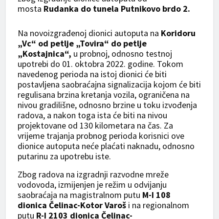
mosta
Rudanka do tunela Putnikovo brdo 2.
Na novoizgrađenoj dionici autoputa na
Koridoru
„Vc“ od petlje „Tovira“ do petlje
„Kostajnica“,
u probnoj, odnosno testnoj
upotrebi do 01. oktobra 2022. godine. Tokom
navedenog perioda na istoj dionici će biti
postavljena saobraćajna signalizacija kojom će biti
regulisana brzina kretanja vozila, ograničena na
nivou gradilišne, odnosno brzine u toku izvođenja
radova, a nakon toga ista će biti na nivou
projektovane od 130 kilometara na čas. Za
vrijeme trajanja probnog perioda korisnici ove
dionice autoputa neće plaćati naknadu, odnosno
putarinu za upotrebu iste.
Zbog radova na izgradnji razvodne mreže
vodovoda, izmijenjen je režim u odvijanju
saobraćaja na magistralnom putu
M-I 108
dionica Čelinac-Kotor Varoš
i na regionalnom
putu
R-I 2103 dionica Čelinac-