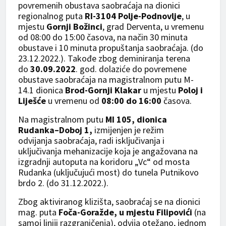
povremenih obustava saobraćaja na dionici
regionalnog puta
RI-3104 Polje-Podnovlje
, u
mjestu
Gornji Božinci
, grad Derventa, u vremenu
od 08:00 do 15:00 časova, na način 30 minuta
obustave i 10 minuta propuštanja saobraćaja. (do
23.12.2022.)
.
Takođe zbog deminiranja terena
do
30.09.2022
. god. dolaziće do povremene
obustave saobraćaja na magistralnom putu M-
14.1 dionica
Brod-Gornji Klakar
u mjestu
Poloj i
Liješće
u vremenu od
08:00 do 16:00
časova.
Na magistralnom putu
MI 105, dionica
Rudanka–Doboj 1,
izmijenjen je režim
odvijanja saobraćaja, radi isključivanja i
uključivanja mehanizacije koja je angažovana na
izgradnji autoputa na koridoru „Vc“ od mosta
Rudanka (uključujući most) do tunela Putnikovo
brdo 2. (do 31.12.2022.).
Zbog aktiviranog klizišta, saobraćaj se na dionici
mag. puta
Foča-Goražde, u mjestu Filipovići
(na
samoj liniji razgraničenja), odvija otežano, jednom