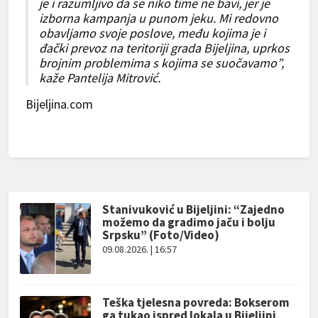
je i razumljivo da se niko time ne bavi, jer je
izborna kampanja u punom jeku. Mi redovno
obavljamo svoje poslove, među kojima je i
đački prevoz na teritoriji grada Bijeljina, uprkos
brojnim problemima s kojima se suočavamo”,
kaže Pantelija Mitrović.
Bijeljina.com
Stanivuković u Bijeljini: “Zajedno
možemo da gradimo jaču i bolju
Srpsku” (Foto/Video)
09.08.2026. | 16:57
Teška tjelesna povreda: Bokserom
ga tukao ispred lokala u Bijeljini