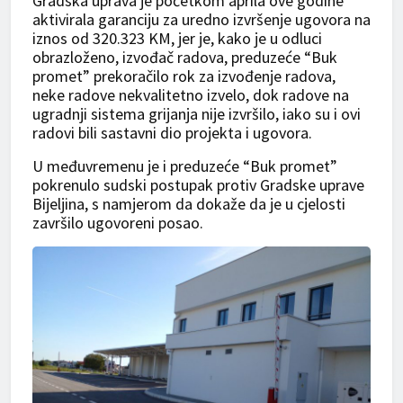
Gradska uprava je početkom aprila ove godine
aktivirala garanciju za uredno izvršenje ugovora na
iznos od 320.323 KM, jer je, kako je u odluci
obrazloženo, izvođač radova, preduzeće “Buk
promet” prekoračilo rok za izvođenje radova,
neke radove nekvalitetno izvelo, dok radove na
ugradnji sistema grijanja nije izvršilo, iako su i ovi
radovi bili sastavni dio projekta i ugovora.
U međuvremenu je i preduzeće “Buk promet”
pokrenulo sudski postupak protiv Gradske uprave
Bijeljina, s namjerom da dokaže da je u cjelosti
završilo ugovoreni posao.