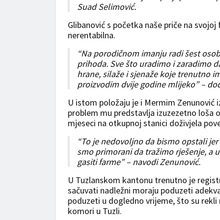
Suad Selimović.
Glibanović s početka naše priče na svojoj
nerentabilna.
“Na porodičnom imanju radi šest oso
prihoda. Sve što uradimo i zaradimo d
hrane, silaže i sjenaže koje trenutno 
proizvodim dvije godine mlijeko” – dod
U istom položaju je i Mermim Zenunović iz 
problem mu predstavlja izuzezetno loša ot
mjeseci na otkupnoj stanici doživjela pove
“To je nedovoljno da bismo opstali j
smo primorani da tražimo rješenje, a 
gasiti farme” – navodi Zenunović.
U Tuzlanskom kantonu trenutno je registro
sačuvati nadležni moraju poduzeti adekva
poduzeti u dogledno vrijeme, što su rek
komori u Tuzli.