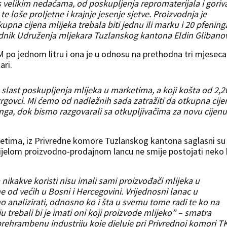
 velikim nedaćama, od poskupljenja repromaterijala i goriv
e loše proljetne i krajnje jesenje sjetve. Proizvodnja je
upna cijena mlijeka trebala biti jednu ili marku i 20 pfening
jednik Udruženja mljekara Tuzlanskog kantona Eldin Glibanov
KM po jednom litru i ona je u odnosu na prethodna tri mjeseca
ari.
ast poskupljenja mlijeka u marketima, a koji košta od 2,2
rgovci. Mi ćemo od nadležnih sada zatražiti da otkupna cije
nga, dok bismo razgovarali sa otkupljivačima za novu cijenu
ketima, iz Privredne komore Tuzlanskog kantona saglasni su
u cijelom proizvodno-prodajnom lancu ne smije postojati neko
ikakve koristi nisu imali sami proizvođači mlijeka u
 od većih u Bosni i Hercegovini. Vrijednosni lanac u
no analizirati, odnosno ko i šta u svemu tome radi te ko na
u trebali bi je imati oni koji proizvode mlijeko” – smatra
prehrambenu industriju koje djeluje pri Privrednoj komori T