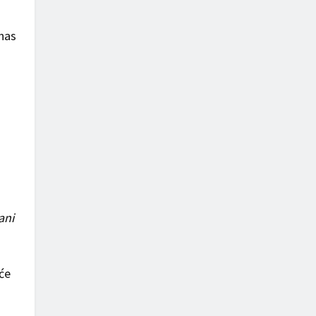
anas
ani
će