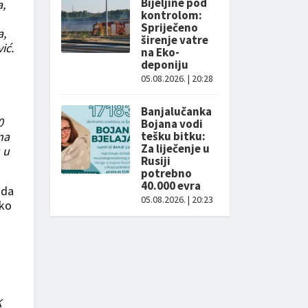
Bijeljine pod
a,
kontrolom:
Spriječeno
a,
širenje vatre
ić.
na Eko-
deponiju
05.08.2026. | 20:28
Banjalučanka
0
Bojana vodi
na
tešku bitku:
Za liječenje u
 u
Rusiji
potrebno
40.000 evra
 da
05.08.2026. | 20:23
 ko
K