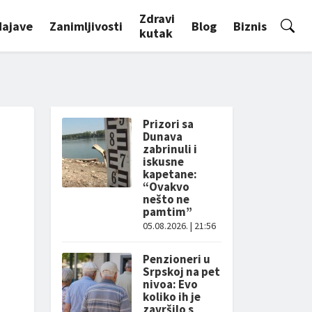
Zdravi
Najave
Zanimljivosti
Blog
Biznis
kutak
Prizori sa
Dunava
zabrinuli i
iskusne
kapetane:
“Ovakvo
nešto ne
pamtim”
05.08.2026. | 21:56
Penzioneri u
Srpskoj na pet
nivoa: Evo
koliko ih je
završilo s