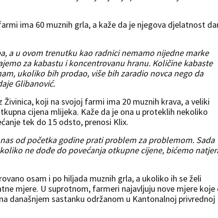
 farmi ima 60 muznih grla, a kaže da je njegova djelatnost d
ba, a u ovom trenutku kao radnici nemamo nijedne marke
ajemo za kabastu i koncentrovanu hranu. Količine kabaste
imam, ukoliko bih prodao, više bih zaradio novca nego da
aje Glibanović.
Živinica, koji na svojoj farmi ima 20 muznih krava, a veliki
kupna cijena mlijeka. Kaže da je ona u proteklih nekoliko
ćanje tek do 15 odsto, prenosi Klix.
er nas od početka godine prati problem za problemom. Sada
ukoliko ne dođe do povećanja otkupne cijene, bićemo natjer
vano osam i po hiljada muznih grla, a ukoliko ih se želi
tne mjere. U suprotnom, farmeri najavljuju nove mjere koje 
li na današnjem sastanku održanom u Kantonalnoj privrednoj