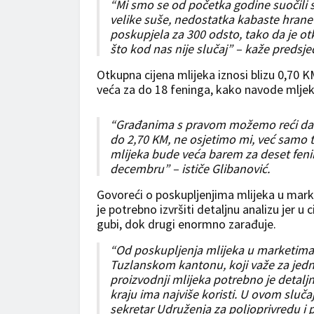
“Mi smo se od početka godine suočili s
velike suše, nedostatka kabaste hrane t
poskupjela za 300 odsto, tako da je otk
što kod nas nije slučaj” – kaže preds
Otkupna cijena mlijeka iznosi blizu 0,70 
veća za do 18 feninga, kako navode mljek
“Građanima s pravom možemo reći da sl
do 2,70 KM, ne osjetimo mi, već samo t
mlijeka bude veća barem za deset feni
decembru” – ističe Glibanović.
Govoreći o poskupljenjima mlijeka u mar
je potrebno izvršiti detaljnu analizu jer 
gubi, dok drugi enormno zarađuje.
“Od poskupljenja mlijeka u marketima n
Tuzlanskom kantonu, koji važe za jedne
proizvodnji mlijeka potrebno je detalj
kraju ima najviše koristi. U ovom slučaj
sekretar Udruženja za poljoprivredu i 