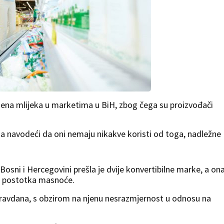
ijena mlijeka u marketima u BiH, zbog čega su proizvođači
a navodeći da oni nemaju nikakve koristi od toga, nadležne
Bosni i Hercegovini prešla je dvije konvertibilne marke, a on
 i postotka masnoće.
ravdana, s obzirom na njenu nesrazmjernost u odnosu na