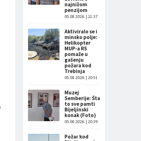
najnižom
penzijom
05.08.2026. | 21:37
Aktiviralo se i
minsko polje:
Helikopter
MUP-a RS
pomaže u
gašenju
požara kod
Trebinja
05.08.2026. | 20:51
Muzej
Semberije: Šta
to sve pamti
a
Bijeljinski
konak (Foto)
05.08.2026. | 20:39
Požar kod