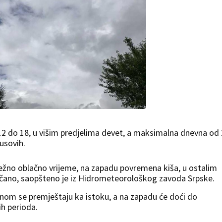
2 do 18, u višim predjelima devet, a maksimalna dnevna od
jusovih.
težno oblačno vrijeme, na zapadu povremena kiša, u ostalim
nčano, saopšteno je iz Hidrometeorološkog zavoda Srpske.
inom se premještaju ka istoku, a na zapadu će doći do
h perioda.