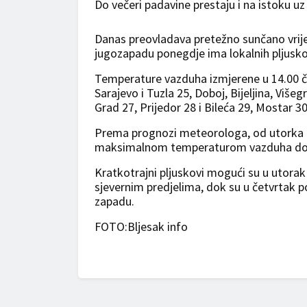
Do večeri padavine prestaju i na istoku uz
Danas preovladava pretežno sunčano vrij
jugozapadu ponegdje ima lokalnih pljusk
Temperature vazduha izmjerene u 14.00 ča
Sarajevo i Tuzla 25, Doboj, Bijeljina, Više
Grad 27, Prijedor 28 i Bileća 29, Mostar 30
Prema prognozi meteorologa, od utorka d
maksimalnom temperaturom vazduha do 3
Kratkotrajni pljuskovi mogući su u utora
sjevernim predjelima, dok su u četvrtak p
zapadu.
FOTO:Bljesak info