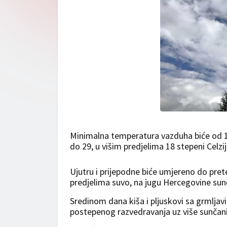
Minimalna temperatura vazduha biće od 1
do 29, u višim predjelima 18 stepeni Celzi
Ujutru i prijepodne biće umjereno do pre
predjelima suvo, na jugu Hercegovine su
Sredinom dana kiša i pljuskovi sa grmljav
postepenog razvedravanja uz više sunčani