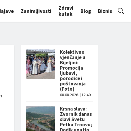
Zdravi
Najave
Zanimljivosti
Blog
Biznis
kutak
Kolektivno
vjenčanje u
Bijeljini:
Promocija
ljubavi,
porodice i
poštovanja
(Foto)
om
08.08.2026. | 12:40
Krsna slava:
Zvornik danas
slavi Svetu
Petku Trnovu;
Dodik uputio