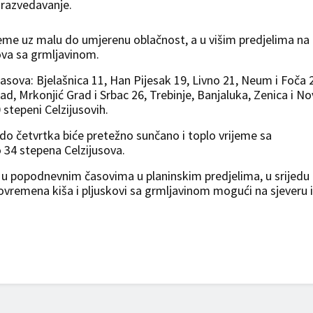
 razvedavanje.
eme uz malu do umjerenu oblačnost, a u višim predjelima na
ova sa grmljavinom.
sova: Bjelašnica 11, Han Pijesak 19, Livno 21, Neum i Foča 
grad, Mrkonjić Grad i Srbac 26, Trebinje, Banjaluka, Zenica i No
 stepeni Celzijusovih.
o četvrtka biće pretežno sunčano i toplo vrijeme sa
4 stepena Celzijusova.
k u popodnevnim časovima u planinskim predjelima, u srijedu
ovremena kiša i pljuskovi sa grmljavinom mogući na sjeveru i