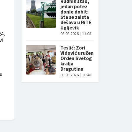
Rudnik stao,
jedan potez
donio dobit:
Šta se zaista
dešava u RiTE
Ugljevik
24,
08.08.2026. | 11:08
vi
Teslić: Zori
Vidović uručen
Orden Svetog
kralja
Dragutina
 u
08.08.2026. | 10:48