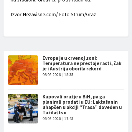
Izvor
Nezavisne.com
/ Foto:Strum/Graz
Evropa je u crvenoj zoni:
Temperatura ne prestaje rasti, čak
je i Austrija oborila rekord
06.08.2026. | 18:35
Kupovali oružje u BiH, pa ga
planirali prodati u EU: Laktašanin
uhapšen u akciji “Trasa” doveden u
Tužilaštvo
06.08.2026. | 17:45