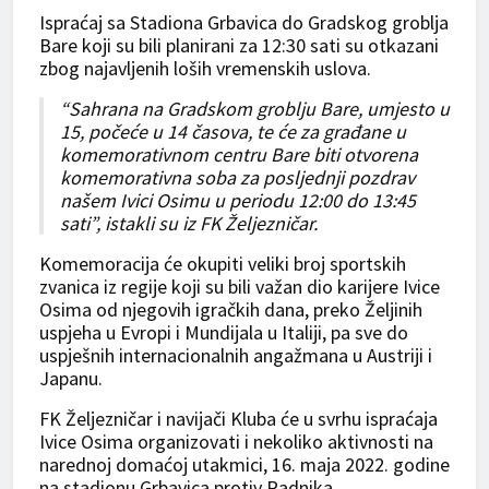
Ispraćaj sa Stadiona Grbavica do Gradskog groblja
Bare koji su bili planirani za 12:30 sati su otkazani
zbog najavljenih loših vremenskih uslova.
“Sahrana na Gradskom groblju Bare, umjesto u
15, počeće u 14 časova, te će za građane u
komemorativnom centru Bare biti otvorena
komemorativna soba za posljednji pozdrav
našem Ivici Osimu u periodu 12:00 do 13:45
sati”, istakli su iz FK Željezničar.
Komemoracija će okupiti veliki broj sportskih
zvanica iz regije koji su bili važan dio karijere Ivice
Osima od njegovih igračkih dana, preko Željinih
uspjeha u Evropi i Mundijala u Italiji, pa sve do
uspješnih internacionalnih angažmana u Austriji i
Japanu.
FK Željezničar i navijači Kluba će u svrhu ispraćaja
Ivice Osima organizovati i nekoliko aktivnosti na
narednoj domaćoj utakmici, 16. maja 2022. godine
na stadionu Grbavica protiv Radnika.