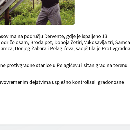
sovima na području Dervente, gdje je ispaljeno 13
odriče osam, Broda pet, Doboja četiri, Vukosavlja tri, Šamca
 Šamca, Donjeg Žabara i Pelagićeva, saopštila je Protivgradn
jedne protivgradne stanice u Pelagićevu i sitan grad na terenu
pravovremenim dejstvima uspješno kontrolisali gradonosne