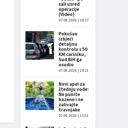
sali usred
operacije
(Video)
07.08.2026. | 16:37
Pokušao
izbjeći
detaljnu
a
kontrolu s 50
KM cariniku,
Sud BiH ga
osudio
07.08.2026. | 16:21
Novi apel za
štednju vode:
Ne punite
bazene i ne
zalivajte
travnjake
07.08.2026. | 15:51