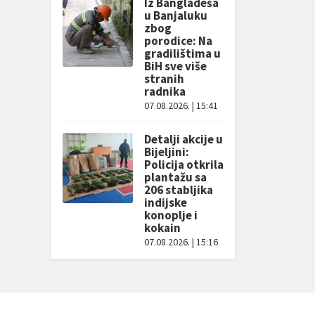
Iz Bangladeša
u Banjaluku
zbog
porodice: Na
gradilištima u
BiH sve više
stranih
radnika
07.08.2026. | 15:41
Detalji akcije u
Bijeljini:
Policija otkrila
plantažu sa
206 stabljika
indijske
konoplje i
kokain
07.08.2026. | 15:16