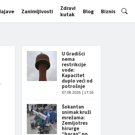
Zdravi
Najave
Zanimljivosti
Blog
Biznis
kutak
U Gradišci
nema
restrikcije
vode:
Kapacitet
duplo veći od
.
potrošnje
07.08.2026. | 17:26
Šokantan
snimak kruži
mrežama:
Zemljotres
hirurge
“bacao” po