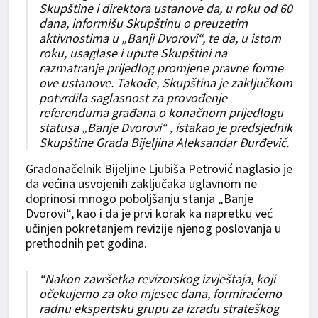
Skupštine i direktora ustanove da, u roku od 60
dana, informišu Skupštinu o preuzetim
aktivnostima u „Banji Dvorovi“, te da, u istom
roku, usaglase i upute Skupštini na
razmatranje prijedlog promjene pravne forme
ove ustanove. Takođe, Skupština je zaključkom
potvrdila saglasnost za provođenje
referenduma građana o konačnom prijedlogu
statusa „Banje Dvorovi“ , istakao je predsjednik
Skupštine Grada Bijeljina Aleksandar Đurđević.
Gradonačelnik Bijeljine Ljubiša Petrović naglasio je
da većina usvojenih zaključaka uglavnom ne
doprinosi mnogo poboljšanju stanja „Banje
Dvorovi“, kao i da je prvi korak ka napretku već
učinjen pokretanjem revizije njenog poslovanja u
prethodnih pet godina.
“Nakon završetka revizorskog izvještaja, koji
očekujemo za oko mjesec dana, formiraćemo
radnu ekspertsku grupu za izradu strateškog