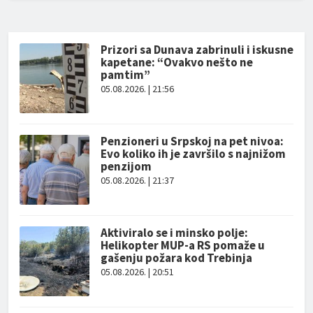
Prizori sa Dunava zabrinuli i iskusne
kapetane: “Ovakvo nešto ne
pamtim”
05.08.2026. | 21:56
Penzioneri u Srpskoj na pet nivoa:
Evo koliko ih je završilo s najnižom
penzijom
05.08.2026. | 21:37
Aktiviralo se i minsko polje:
Helikopter MUP-a RS pomaže u
gašenju požara kod Trebinja
05.08.2026. | 20:51