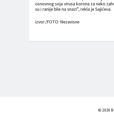
osnovnog soja virusa korona za neko zahv
su i ranije bile na snazi”, rekla je Sajićeva.
izvor:/FOTO: Nezavisne
© 2026 Bi