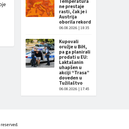
Temperatura
oje
ne prestaje
rasti, čak je i
Austrija
oborila rekord
06.08.2026. | 18:35
Kupovali
oružje u BiH,
pa ga planirali
prodati u EU:
Laktašanin
uhapšen u
akciji “Trasa”
doveden u
Tužilaštvo
06.08.2026. | 17:45
 reserved.