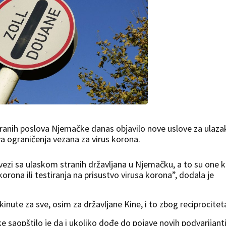
stranih poslova Njemačke danas objavilo nove uslove za ulaza
a ograničenja vezana za virus korona.
 vezi sa ulaskom stranih državljana u Njemačku, a to su one k
 korona ili testiranja na prisustvo virusa korona”, dodala je
inute za sve, osim za državljane Kine, i to zbog reciprocitet
 saopštilo je da i ukoliko dođe do pojave novih podvarijant