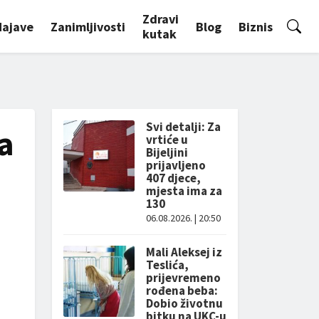
Zdravi
Najave
Zanimljivosti
Blog
Biznis
kutak
Svi detalji: Za
a
vrtiće u
Bijeljini
prijavljeno
407 djece,
mjesta ima za
130
06.08.2026. | 20:50
Mali Aleksej iz
Teslića,
prijevremeno
rođena beba:
Dobio životnu
bitku na UKC-u