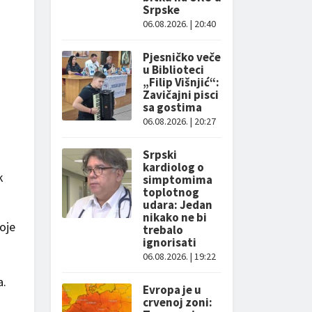
Srpske
06.08.2026. | 20:40
Pjesničko veče
u Biblioteci
„Filip Višnjić“:
Zavičajni pisci
sa gostima
06.08.2026. | 20:27
Srpski
kardiolog o
k
simptomima
toplotnog
udara: Jedan
nikako ne bi
oje
trebalo
ignorisati
06.08.2026. | 19:22
a.
Evropa je u
crvenoj zoni:
i