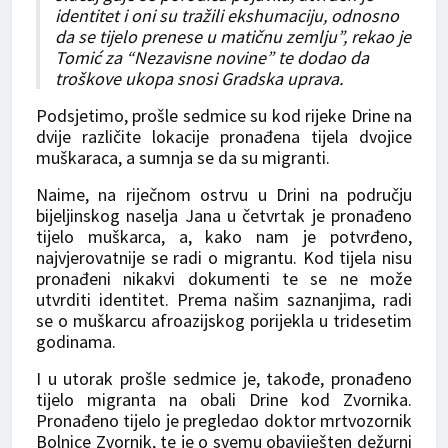
identitet i oni su tražili ekshumaciju, odnosno
da se tijelo prenese u matičnu zemlju”, rekao je
Tomić za “Nezavisne novine” te dodao da
troškove ukopa snosi Gradska uprava.
Podsjetimo, prošle sedmice su kod rijeke Drine na
dvije različite lokacije pronađena tijela dvojice
muškaraca, a sumnja se da su migranti.
Naime, na riječnom ostrvu u Drini na području
bijeljinskog naselja Jana u četvrtak je pronađeno
tijelo muškarca, a, kako nam je potvrđeno,
najvjerovatnije se radi o migrantu. Kod tijela nisu
pronađeni nikakvi dokumenti te se ne može
utvrditi identitet. Prema našim saznanjima, radi
se o muškarcu afroazijskog porijekla u tridesetim
godinama.
I u utorak prošle sedmice je, takođe, pronađeno
tijelo migranta na obali Drine kod Zvornika.
Pronađeno tijelo je pregledao doktor mrtvozornik
Bolnice Zvornik, te je o svemu obaviješten dežurni