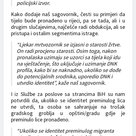
policijski izvor.
Kako dodaje naš sagovornik, česti su primjeri da
tijelo bude pronađeno u rijeci, pa se tada, ali i u
drugim slučajevima, najčešće radi obdukcija, ali se
pristupa i ostalim segmentima istrage.
“Ljekar mrtvozornik se izjasni o starosti žrtve.
On radi procjenu starosti. Osim toga, nakon
pronalaska uzimaju se uzorci sa tijela koji idu
na vještačenje, što uključuje i uzimanje DNK
profila, kako bi se naknadno, ukoliko se dođe
do potencijalnih srodnika, uporedio DNK i
utvrdio identitet”, kaže naš sagovornik.
I iz Službe za poslove sa strancima BiH su nam
potvrdili da, ukoliko se identitet preminulog lica
ne utvrdi, ta osoba se sahranjuje na trošak
gradskog groblja u opštini/gradu gdje je
preminulo lice pronađeno.
“Ukoliko se identitet preminulog migranta