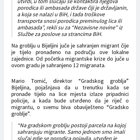
utvrdi, u tom slučaju se kontaktira njegova
porodica ili ambasada države čiji je državljanin,
a koja se nalazi u BiH, i tada troškove
transporta snosi porodica preminulog lica ili
ambasada”, rekli su za “Nezavisne novine” iz
Službe za poslove sa strancima BiH.
Na groblju u Bijeljini juče je sahranjen migrant čije
je tijelo pronađeno na području ove lokalne
zajednice. Od početka migrantske krize do juče u
ovom gradu je sahranjeno 12 migranata.
Mario Tomić, direktor “Gradskog groblja”
Bijeljina, pojašnjava da u trenutku kada se
pronađe tijelo na lice mjesta izlaze pripadnici
policije, a kada bude utvrđeno da je riječ o
migrantu, o svemu biva obaviješteno “Gradsko
groblje”.
“Na gradskom groblju postoji parcela na kojoj
sahranjuju migrante. Samo jednom smo imali
slučaj gdje se porodica pojavila, utvrđen je