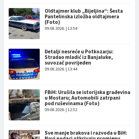
Oldtajmer klub „Bijeljina“: Šesta
Pantelinska izložba oldtajmera
(Foto)
09.08.2026. | 13:54
Detalji nesreće u Potkozarju:
Stradao mladić iz Banjaluke,
suvozač povrijeđen
09.08.2026. | 13:44
FBiH: Urušila se istorijska građevina
u Mostaru; Automobili zatrpani
pod ruševinama (Foto)
09.08.2026. | 12:52
Sve manje brakova i razvoda u BiH:
Novi podaci otkrivaju promjenu