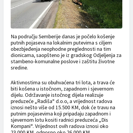
Na području Semberije danas je počelo košenje
putnih pojaseva na lokalnim putevima s ciljem
obezbjeđenja neophodne preglednosti na tim
dionicama, saopšteno je iz gradskog Odjeljenja za
stambeno-komunalne poslove i zaštitu životne
sredine.
Aktivnostima su obuhvaćena tri lota, a trava će
biti košena u istočnom, zapadnom i sjevernom
dijelu. Održavanje istočnog dijela realizuje
preduzeće „Radiša“ d.o.o, a vrijednost radova
iznosi nešto više od 15.500 KM, dok će travu na
putnim pojasevima koji pripadaju zapadnom i
sjevernom lotu kositi radnici preduzeća „Dis
Kompani“. Vrijednost ovih radova iznosi oko
23.000 KM, odnosno oko 26.000 KM.