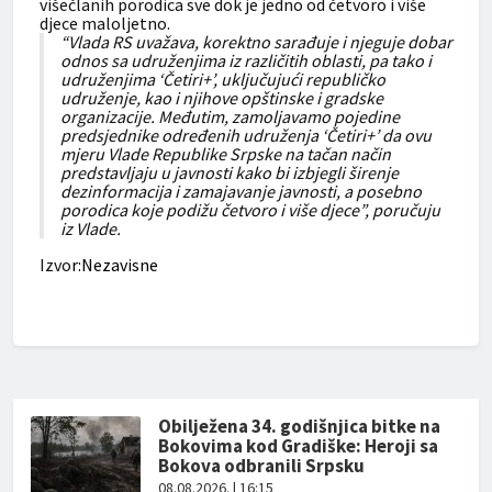
višečlanih porodica sve dok je jedno od četvoro i više
djece maloljetno.
“Vlada RS uvažava, korektno sarađuje i njeguje dobar
odnos sa udruženjima iz različitih oblasti, pa tako i
udruženjima ‘Četiri+’, uključujući republičko
udruženje, kao i njihove opštinske i gradske
organizacije. Međutim, zamoljavamo pojedine
predsjednike određenih udruženja ‘Četiri+’ da ovu
mjeru Vlade Republike Srpske na tačan način
predstavljaju u javnosti kako bi izbjegli širenje
dezinformacija i zamajavanje javnosti, a posebno
porodica koje podižu četvoro i više djece”, poručuju
iz Vlade.
Izvo
r:Nezavisne
Obilježena 34. godišnjica bitke na
Bokovima kod Gradiške: Heroji sa
Bokova odbranili Srpsku
08.08.2026. | 16:15