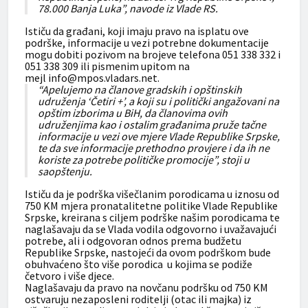
78.000 Banja Luka”, navode iz Vlade RS.
Ističu da građani, koji imaju pravo na isplatu ove
podrške, informacije u vezi potrebne dokumentacije
mogu dobiti pozivom na brojeve telefona 051 338 332 i
051 338 309 ili pismenim upitom na
mejl
info@mpos.vladars.net
.
“Apelujemo na članove gradskih i opštinskih
udruženja ‘Četiri +’, a koji su i politički angažovani na
opštim izborima u BiH, da članovima ovih
udruženjima kao i ostalim građanima pruže tačne
informacije u vezi ove mjere Vlade Republike Srpske,
te da sve informacije prethodno provjere i da ih ne
koriste za potrebe političke promocije”, stoji u
saopštenju.
Ističu da je podrška višečlanim porodicama u iznosu od
750 KM mjera pronatalitetne politike Vlade Republike
Srpske, kreirana s ciljem podrške našim porodicama te
naglašavaju da se Vlada vodila odgovorno i uvažavajući
potrebe, ali i odgovoran odnos prema budžetu
Republike Srpske, nastojeći da ovom podrškom bude
obuhvaćeno što više porodica u kojima se podiže
četvoro i više djece.
Naglašavaju da pravo na novčanu podršku od 750 KM
ostvaruju nezaposleni roditelji (otac ili majka) iz