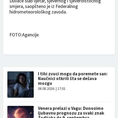
Duvaće slab vjetar, sjevernog i sjeveroistočnog
smjera, saopšteno je iz Federalnog
hidrometeorološkog zavoda.
FOTO:Agencije
I tihi zvuci mogu da poremete san:
Naučnici otkrili šta se dešava
mozgu
08.08.2026. | 17:01
Venera prelazi u Vagu: Donosimo
ljubavnu prognozu za svaki znak
Zodijaka do 9. septembra