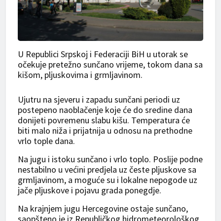
U Republici Srpskoj i Federaciji BiH u utorak se
očekuje pretežno sunčano vrijeme, tokom dana sa
kišom, pljuskovima i grmljavinom.
Ujutru na sjeveru i zapadu sunčani periodi uz
postepeno naoblačenje koje će do sredine dana
donijeti povremenu slabu kišu. Temperatura će
biti malo niža i prijatnija u odnosu na prethodne
vrlo tople dana.
Na jugu i istoku sunčano i vrlo toplo. Poslije podne
nestabilno u većini predjela uz česte pljuskove sa
grmljavinom, a moguće su i lokalne nepogode uz
jače pljuskove i pojavu grada ponegdje.
Na krajnjem jugu Hercegovine ostaje sunčano,
saopšteno je iz Republičkog hidrometeorološkog