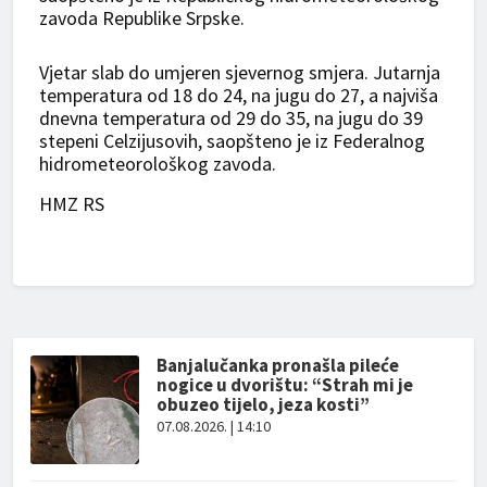
zavoda Republike Srpske.
Vjetar slab do umjeren sjevernog smjera. Јutarnja
temperatura od 18 do 24, na jugu do 27, a najviša
dnevna temperatura od 29 do 35, na jugu do 39
stepeni Celzijusovih, saopšteno je iz Federalnog
hidrometeorološkog zavoda.
HMZ RS
Banjalučanka pronašla pileće
nogice u dvorištu: “Strah mi je
obuzeo tijelo, jeza kosti”
07.08.2026. | 14:10