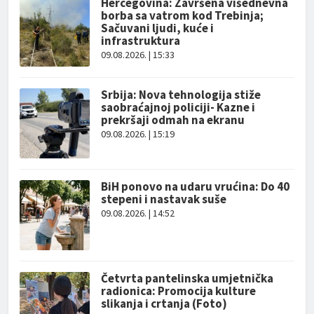
Hercegovina: Završena višednevna
borba sa vatrom kod Trebinja;
Sačuvani ljudi, kuće i
infrastruktura
09.08.2026. | 15:33
Srbija: Nova tehnologija stiže
saobraćajnoj policiji- Kazne i
prekršaji odmah na ekranu
09.08.2026. | 15:19
BiH ponovo na udaru vrućina: Do 40
stepeni i nastavak suše
09.08.2026. | 14:52
Četvrta pantelinska umjetnička
radionica: Promocija kulture
slikanja i crtanja (Foto)